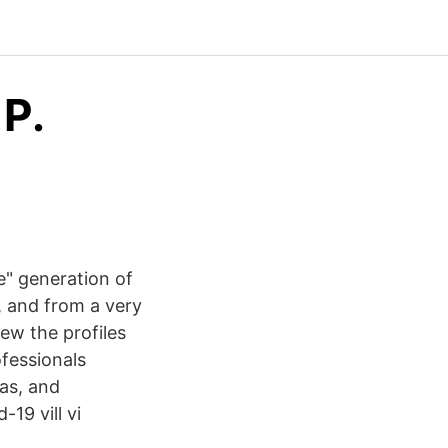
 P.
e" generation of
, and from a very
iew the profiles
fessionals
as, and
19 vill vi