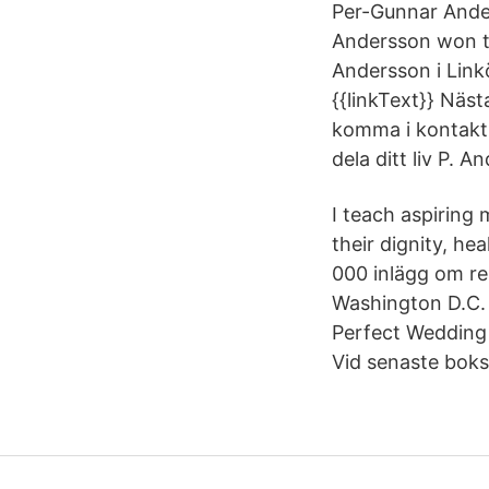
Per-Gunnar Ander
Andersson won th
Andersson i Link
{{linkText}} Näs
komma i kontakt
dela ditt liv P. 
I teach aspiring
their dignity, h
000 inlägg om re
Washington D.C. 
Perfect Wedding
Vid senaste boks