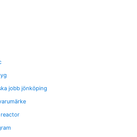
c
tyg
ka jobb jönköping
varumärke
 reactor
 gram