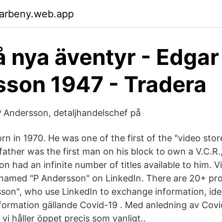
garbeny.web.app
 nya äventyr - Edgar
son 1947 - Tradera
P Andersson, detaljhandelschef på
n in 1970. He was one of the first of the "video stor
father was the first man on his block to own a V.C.R.
n had an infinite number of titles available to him. V
 named "P Andersson" on LinkedIn. There are 20+ pro
on", who use LinkedIn to exchange information, ide
formation gällande Covid-19 . Med anledning av Covid-
vi håller öppet precis som vanligt..