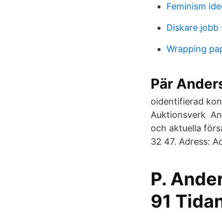
Feminism ide
Diskare jobb
Wrapping pa
Pär Ander
oidentifierad ko
Auktionsverk An
och aktuella för
32 47. Adress: A
P. Ander
91 Tidan 