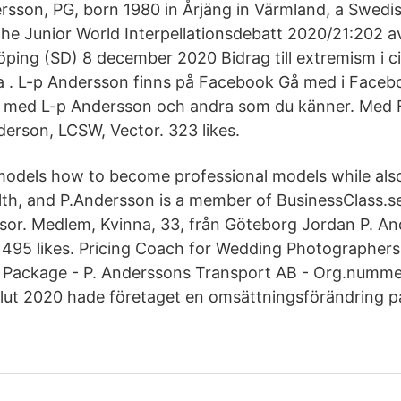
sson, PG, born 1980 in Årjäng in Värmland, a Swedish 
e Junior World Interpellationsdebatt 2020/21:202 a
öping (SD) 8 december 2020 Bidrag till extremism i ci
ta . L-p Andersson finns på Facebook Gå med i Facebo
 med L-p Andersson och andra som du känner. Med
Anderson, LCSW, Vector. 323 likes.
 models how to become professional models while als
ealth, and P.Andersson is a member of BusinessClass.s
sor. Medlem, Kvinna, 33, från Göteborg Jordan P. An
495 likes. Pricing Coach for Wedding Photographers 
 Package - P. Anderssons Transport AB - Org.numme
lut 2020 hade företaget en omsättningsförändring p