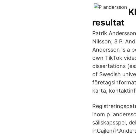
K
resultat
Patrik Andersson 
Nilsson; 3 P. And
Andersson is a p
own TikTok video
dissertations (
of Swedish univer
företagsinformat
karta, kontaktinf
Registreringsdat
inom p. andersson
sällskapsspel, d
P.Cajlen/P.Ander