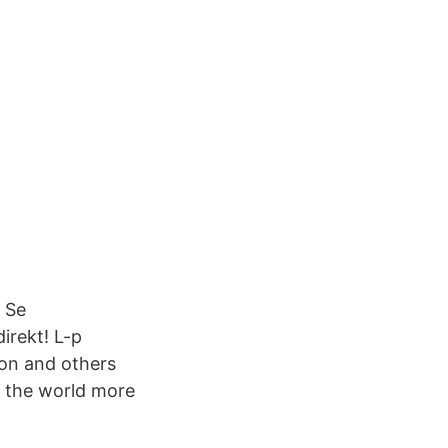
. Se
irekt! L-p
on and others
 the world more