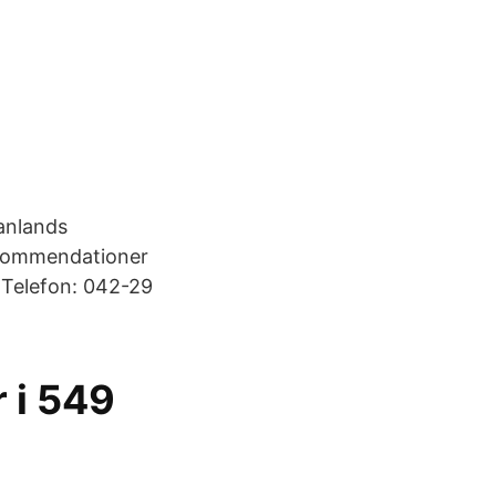
manlands
ekommendationer
. Telefon: 042-29
 i 549