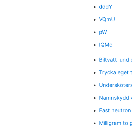
dddY
VQmU
pW
IQMc
Biltvatt lund 
Trycka eget 
Undersköters
Namnskydd 
Fast neutron
Milligram to