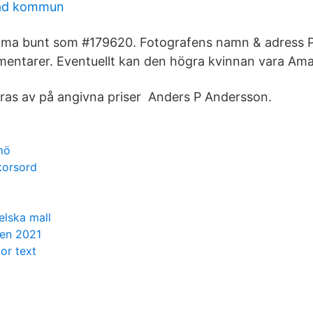
tad kommun
ma bunt som #179620. Fotografens namn & adress P
ntarer. Eventuellt kan den högra kvinnan vara Aman
ras av på angivna priser Anders P Andersson.
mö
korsord
elska mall
ten 2021
nor text