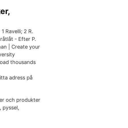
er,
 Ravelli; 2 R.
åtlåt - Efter P.
an | Create your
ersity
load thousands
tta adress på
ker och produkter
, pyssel,