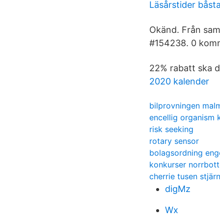
Läsårstider bås
Okänd. Från sam
#154238. 0 komme
22% rabatt ska d
2020 kalender
bilprovningen mal
encellig organism 
risk seeking
rotary sensor
bolagsordning eng
konkurser norrbot
cherrie tusen stjär
digMz
Wx