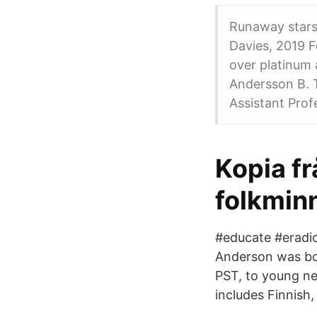
Runaway stars 
Davies, 2019 
over platinum 
Andersson B. 
Assistant Prof
Kopia fr
folkminn
#educate #eradi
Anderson was bor
PST, to young n
includes Finnish