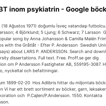
BT inom psykiatrin - Google böck
(18 Ağustos 1971) doğumlu İsveç vatandaşı futbolcu. 1
ersson; 4 Björklund; 5 Ljung; 6 Schwarz; 7 Larsson Gr
opular song by Anna Johansson & Camilla Malén Frim
s with the Gråtlåt - Efter P. Andersson Swedish Univ
essays) about LARS P. ANDERSSON. Search and down
sity dissertations. Full text. Free. Proff.se ger dig
ion om P Andersson Fastigheter AB, 559195-3087. Hi
o, nyckeltal och befattningar.
um 1899-02-20 Hos Adlibris hittar du miljontals böc
 Vi har ett brett sortiment av böcker, garn, leksaker
ekoration och P.Cajlen/P.Andersson. 1550. Kontakta
sson.