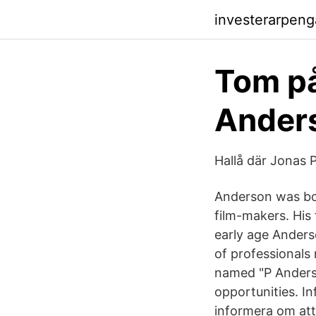
investerarpen
Tom på
Anders
Hallå där Jonas 
Anderson was bor
film-makers. His 
early age Anderso
of professionals
named "P Anderss
opportunities. In
informera om att 