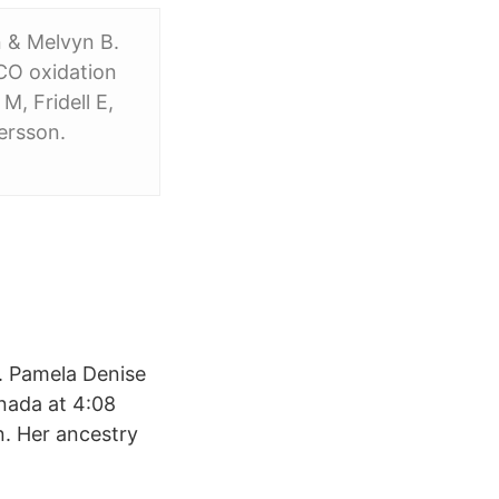
n & Melvyn B.
CO oxidation
, Fridell E,
ersson.
. Pamela Denise
nada at 4:08
. Her ancestry