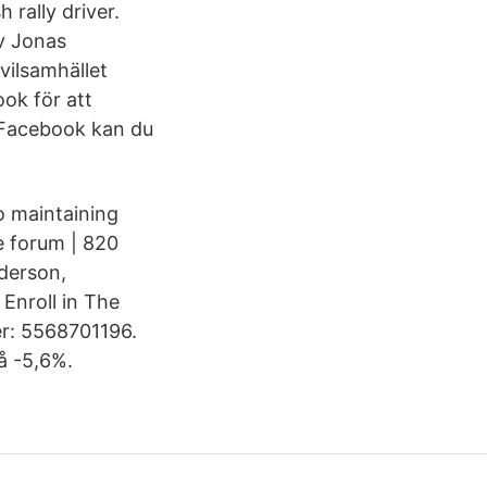
rally driver.
v Jonas
vilsamhället
ok för att
 Facebook kan du
o maintaining
e forum | 820
derson,
Enroll in The
r: 5568701196.
å -5,6%.