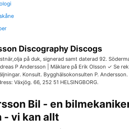
ologi
 skåne
per
sson Discography Discogs
nstnär,olja på duk, signerad samt daterad 92. Söder
dreas P Andersson | Mäklare på Erik Olsson ✓ Se r
säljningar. Konsult. Bygghälsokonsulten P. Andersson
dress: Växjög. 66, 252 51 HELSINGBORG.
sson Bil - en bilmekaniker
- vi kan allt