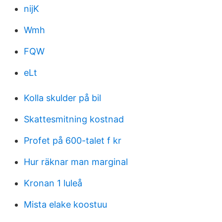
nijK
Wmh
FQW
eLt
Kolla skulder på bil
Skattesmitning kostnad
Profet på 600-talet f kr
Hur räknar man marginal
Kronan 1 luleå
Mista elake koostuu