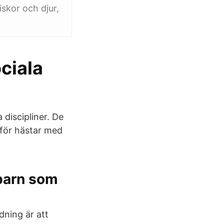
skor och djur,
ciala
 discipliner. De
 för hästar med
barn som
ning är att