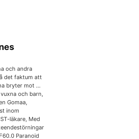
ines
na och andra
å det faktum att
na bryter mot …
 vuxna och barn,
nen Gomaa,
ast inom
, ST-läkare, Med
teendestörningar
 F60.0 Paranoid