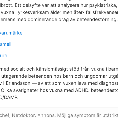
brott. Ett delsyfte var att analysera hur psykiatriska,​
 vuxna i yrkesverksam ålder men åter- fallsfrekvense
demens med dominerande drag av beteendestörning,
varumärke
smell
ture
ed socialt och känslomässigt stöd från vuxna i bar
v utagerande beteenden hos barn och ungdomar utgår
av I Erlandsson — av att som vuxen leva med diagno
: Olika svårigheter hos vuxna med ADHD. beteendest
D/​DAMP.
 chef, Netdoktor. Annons. Möjliga symptom är utåtrik