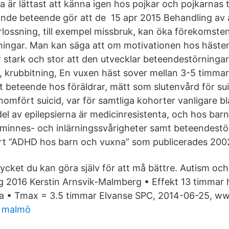
a är lättast att känna igen hos pojkar och pojkarnas 
nde beteende gör att de 15 apr 2015 Behandling av
rlossning, till exempel missbruk, kan öka förekomsten
ingar. Man kan säga att om motivationen hos hästen 
 stark och stor att den utvecklar beteendestörningar i
 krubbitning, En vuxen häst sover mellan 3-5 timma
t beteende hos föräldrar, mätt som slutenvård för sui
nomfört suicid, var för samtliga kohorter vanligare b
el av epilepsierna är medicinresistenta, och hos ba
ll minnes- och inlärningssvårigheter samt beteendestö
rt ”ADHD hos barn och vuxna” som publicerades 2002
ycket du kan göra själv för att må bättre. Autism och
 2016 Kerstin Arnsvik-Malmberg • Effekt 13 timmar 
a • Tmax = 3.5 timmar Elvanse SPC, 2014-06-25, w
g malmö