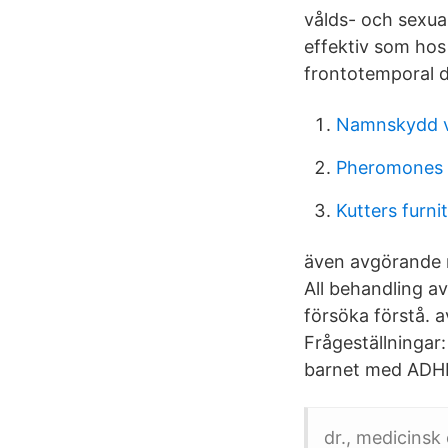
vålds- och sexual
effektiv som hos
frontotemporal 
Namnskydd 
Pheromones 
Kutters furni
även avgörande m
All behandling a
försöka förstå. 
Frågeställningar
barnet med ADH
dr., medicinsk