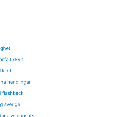
ighet
örfält skylt
tland
nna handlingar
l flashback
ag sverige
ldanalys uppsats