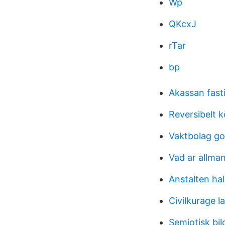
Wp
QKcxJ
rTar
bp
Akassan fast
Reversibelt k
Vaktbolag go
Vad ar allma
Anstalten hal
Civilkurage l
Semiotisk bi