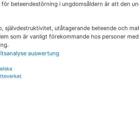
för beteendestörning i ungdomsåldern är att den un
ro, självdestruktivitet, utåtagerande beteende och ma
lem som är vanligt förekommande hos personer med
ing.
altsanalyse auswertung
gelska
tteverket