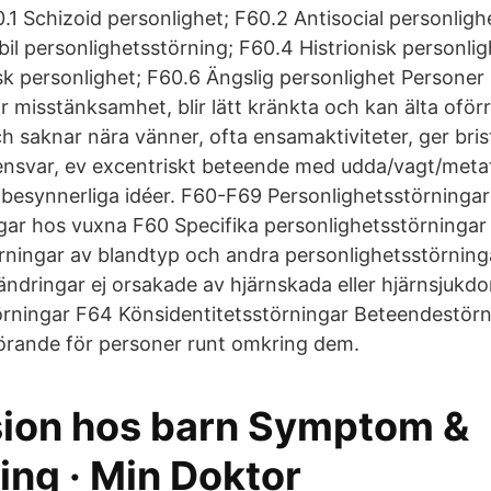
.1 Schizoid personlighet; F60.2 Antisocial personligh
bil personlighetsstörning; F60.4 Histrionisk personli
k personlighet; F60.6 Ängslig personlighet Persone
misstänksamhet, blir lätt kränkta och kan älta oförrä
h saknar nära vänner, ofta ensamaktiviteter, ger bris
nsvar, ev excentriskt beteende med udda/vagt/metaf
 besynnerliga idéer. F60-F69 Personlighetsstörninga
ar hos vuxna F60 Specifika personlighetsstörningar
rningar av blandtyp och andra personlighetsstörning
ändringar ej orsakade av hjärnskada eller hjärnsjukd
örningar F64 Könsidentitetsstörningar Beteendestörn
störande för personer runt omkring dem.
ion hos barn Symptom &
ing · Min Doktor