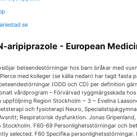
pp
ariestad se
NN-aripiprazole - European Medic
vslöjar beteendestörningar hos barn bråkar med vux
ierce med kolleger (se källa nedan) har tagit fasta p
beteendestörningar (ODD och CD) per definition gär
onalt vårdprogram – Förvärvad ryggmärgsskada hos
ch uppföljning Region Stockholm ~ 3 ~ Evelina Laaso
etsterapi och fysioterapi Neuro, Specialistsjukgymn
Avsnitt; Respiratorisk dysfunktion. Jonas Gripenland
n Stockholm. F60-69 Personlighetsstörningar och be
tly selected. F60 Specifika personlighetsstörningar.