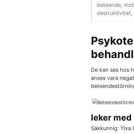
beteende, mob
destruktivitet,
Psykote
behandl
De kan ses hos hä
anses vara negat
beteendestörninga
leker med 
Sakkunnig: Ylva 