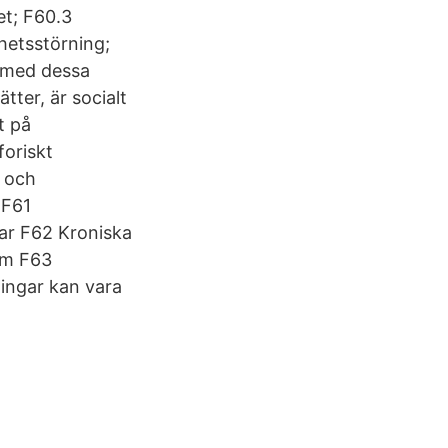
et; F60.3
ghetsstörning;
r med dessa
tter, är socialt
t på
oriskt
r och
 F61
ar F62 Kroniska
om F63
ingar kan vara