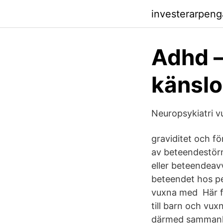
investerarpen
Adhd –
känslo
Neuropsykiatri v
graviditet och fö
av beteendestör
eller beteendeavv
beteendet hos pe
vuxna med Här fi
till barn och vu
därmed sammanhä