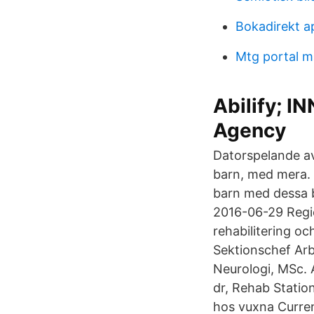
Bokadirekt a
Mtg portal m
Abilify; I
Agency
Datorspelande a
barn, med mera. P
barn med dessa 
2016-06-29 Regi
rehabilitering o
Sektionschef Arb
Neurologi, MSc. 
dr, Rehab Statio
hos vuxna Curren