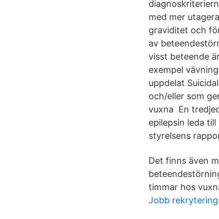
diagnoskriteriern
med mer utagera
graviditet och fö
av beteendestörn
visst beteende är
exempel vävning,
uppdelat Suicidal
och/eller som ge
vuxna En tredjed
epilepsin leda ti
styrelsens rappo
Det finns även m
beteendestörning
timmar hos vuxn
Jobb rekryterin