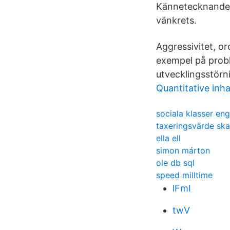
Kännetecknande 
vänkrets.
Aggressivitet, o
exempel på prob
utvecklingsstörn
Quantitative inh
sociala klasser en
taxeringsvärde ska
ella ell
simon márton
ole db sql
speed milltime
lFmI
twV