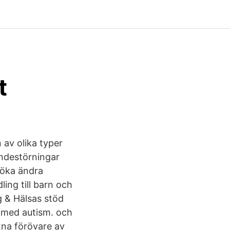
t
 av olika typer
ndestörningar
rsöka ändra
ing till barn och
g & Hälsas stöd
n med autism. och
na förövare av