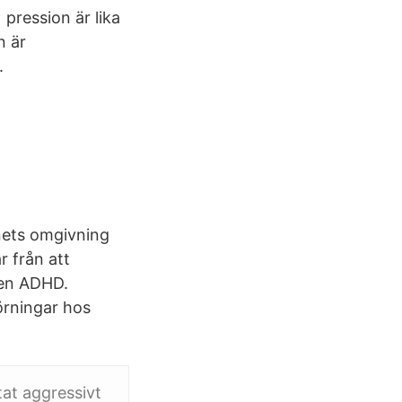
 pression är lika
n är
.
nets omgivning
 från att
sen ADHD.
örningar hos
tat aggressivt