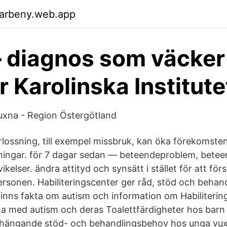
garbeny.web.app
 diagnos som väcker
r Karolinska Institute
uxna - Region Östergötland
rlossning, till exempel missbruk, kan öka förekomsten
ningar. för 7 dagar sedan — beteendeproblem, betee
ikelser. ändra attityd och synsätt i stället för att fö
rsonen. Habiliteringscenter ger råd, stöd och behandl
nns fakta om autism och information om Habiliterin
xna med autism och deras Toalettfärdigheter hos bar
ngande stöd- och behandlingsbehov hos unga vux