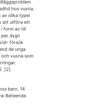
tilläggsproblem
 adhd hos vuxna.
 av olika typer
att utföra ett
 form av till
r per dygn
cid- försök
land de unga
rn och vuxna som
rningar.
. [2].
hos barn, 14
ww Beteende.