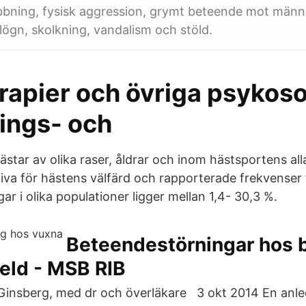
bning, fysisk aggression, grymt beteende mot männi
 lögn, skolkning, vandalism och stöld.
rapier och övriga psykoso
ings- och
star av olika raser, åldrar och inom hästsportens alla
iva för hästens välfärd och rapporterade frekvenser
r i olika populationer ligger mellan 1,4- 30,3 %.
Beteendestörningar hos 
eld - MSB RIB
Ginsberg, med dr och överläkare 3 okt 2014 En anled